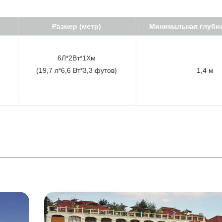
Размер (метр)
Минимальная глубин
6Л*2Вт*1Хм
(19,7 л*6,6 Вт*3,3 футов)
1,4 м