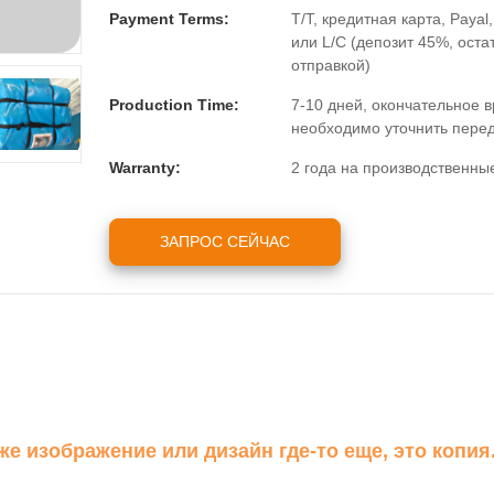
Payment Terms:
T/T, кредитная карта, Payal
или L/C (депозит 45%, оста
отправкой)
Production Time:
7-10 дней, окончательное 
необходимо уточнить перед
Warranty:
2 года на производственны
ЗАПРОС СЕЙЧАС
е изображение или дизайн где-то еще, это копия