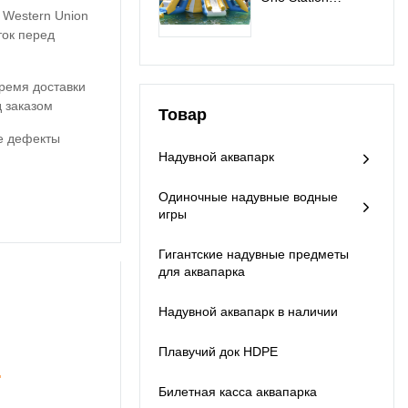
, Western Union
Надувные игры в
аквапарке - All In
ток перед
One Station
время доставки
 заказом
Товар
е дефекты
Надувной аквапарк
Одиночные надувные водные
игры
Гигантские надувные предметы
для аквапарка
Надувной аквапарк в наличии
Плавучий док HDPE
.
Билетная касса аквапарка