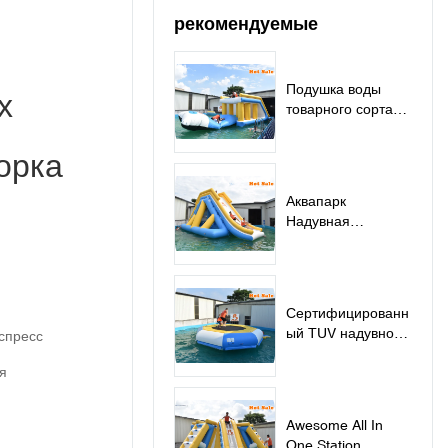
рекомендуемые
Подушка воды
х
товарного сорта
раздувная скача
для озера - скача
орка
подушка
Аквапарк
Надувная
плавучая водная
горка - Горка
Сертифицированн
ый TUV надувной
кспресс
батут с
я
плавающей водой
для продажи -
батут
Awesome All In
One Station