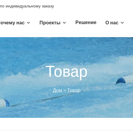
 по индивидуальному заказу
Решение
очему нас
Проекты
О нас
Товар
Дом
>
Товар