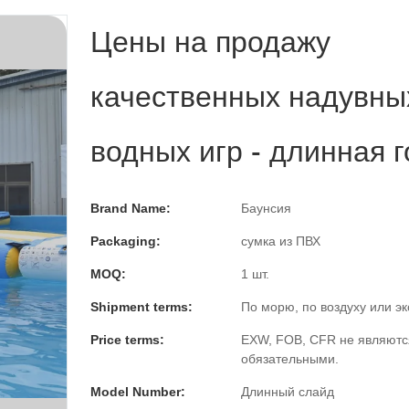
Цены на продажу
качественных надувны
водных игр - длинная г
Brand Name:
Баунсия
Packaging:
сумка из ПВХ
MOQ:
1 шт.
Shipment terms:
По морю, по воздуху или э
Price terms:
EXW, FOB, CFR не являютс
обязательными.
Model Number:
Длинный слайд