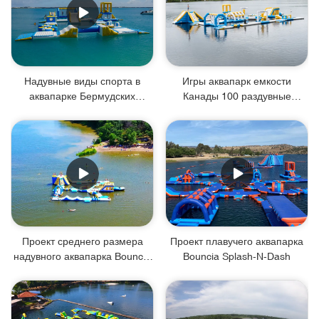
Надувные виды спорта в
Игры аквапарк емкости
аквапарке Бермудских
Канады 100 раздувные
островов, сделанные Bouncia
коммерчески плавая с
аттестацией ТУВ
Проект среднего размера
Проект плавучего аквапарка
надувного аквапарка Bouncia
Bouncia Splash-N-Dash
в Канаде