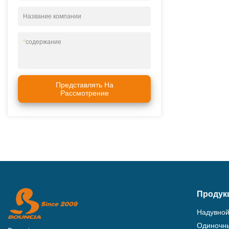
Название компании
*
содержание
Представлять На
Рассмотрение
Продук
Надувной
Одиночны