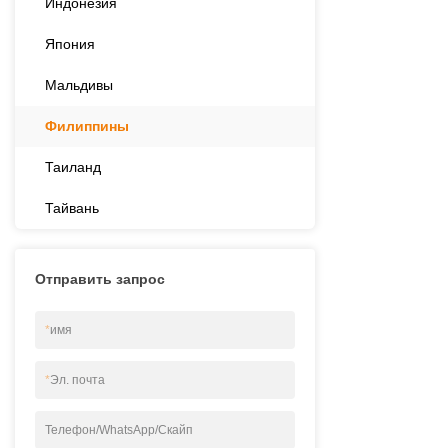
Индонезия
Япония
Мальдивы
Филиппины
Таиланд
Тайвань
Отправить запрос
*
имя
*
Эл. почта
Телефон/WhatsApp/Скайп