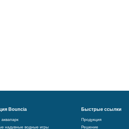
ция Bouncia
Быстрые ссылки
 аквапарк
Продукция
е надувные водные игры
Решение