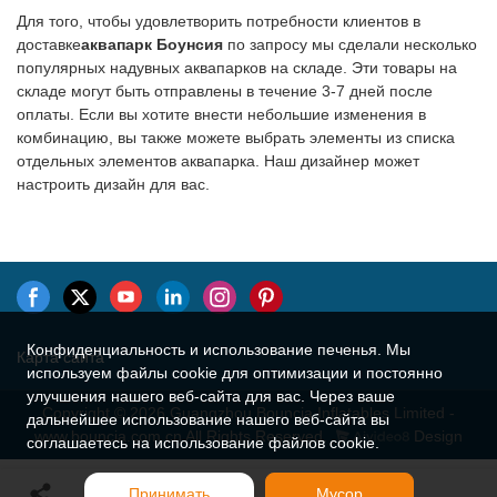
Для того, чтобы удовлетворить потребности клиентов в
доставке
аквапарк Боунсия
по запросу мы сделали несколько
популярных надувных аквапарков на складе. Эти товары на
складе могут быть отправлены в течение 3-7 дней после
оплаты. Если вы хотите внести небольшие изменения в
комбинацию, вы также можете выбрать элементы из списка
отдельных элементов аквапарка. Наш дизайнер может
настроить дизайн для вас.
Конфиденциальность и использование печенья. Мы
Карта сайта
используем файлы cookie для оптимизации и постоянно
улучшения нашего веб-сайта для вас. Через ваше
Copyright © 2026 Guangzhou Bouncia Inflatables Limited -
дальнейшее использование нашего веб-сайта вы
www.bouncia.com.cn All Rights Reserved.
Design
соглашаетесь на использование файлов cookie.
Принимать
Мусор