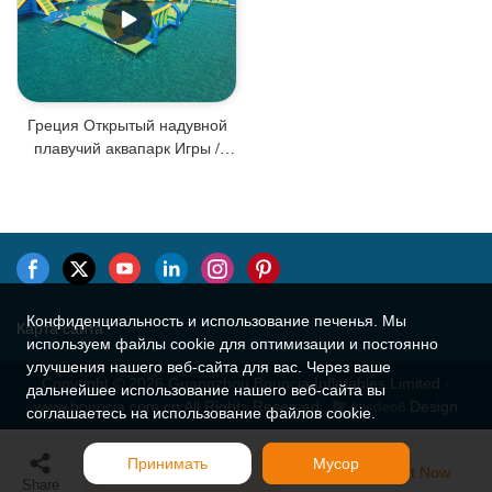
Греция Открытый надувной
плавучий аквапарк Игры /
Поставщик надувных
аквапарков
Конфиденциальность и использование печенья. Мы
Карта сайта
используем файлы cookie для оптимизации и постоянно
улучшения нашего веб-сайта для вас. Через ваше
Copyright © 2026 Guangzhou Bouncia Inflatables Limited -
дальнейшее использование нашего веб-сайта вы
www.bouncia.com.cn All Rights Reserved.
Design
соглашаетесь на использование файлов cookie.
Принимать
Мусор
Send Inquiry
Chat Now
Share