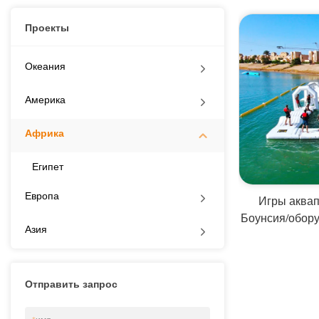
Проекты
Океания
Америка
Африка
Египет
Европа
Игры аква
Боунсия/обору
Азия
разду
Отправить запрос