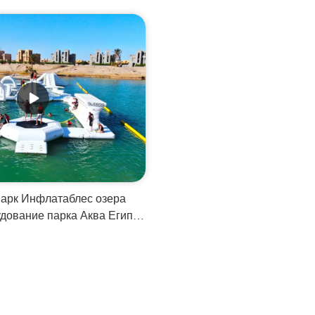
парк Инфлатаблес озера
дование парка Аква Египта
вное для взрослых