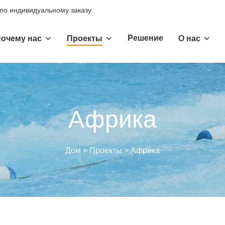
 по индивидуальному заказу
Решение
очему нас
Проекты
О нас
Африка
Дом
>
Проекты
>
Африка