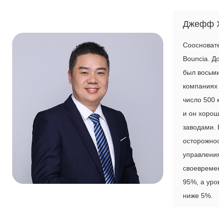
Джефф Х
Соосновате
Bouncia. Д
был восьми
компаниях 
число 500 
и он хорош
заводами. 
осторожнос
управления
своевреме
95%, а уро
ниже 5%.