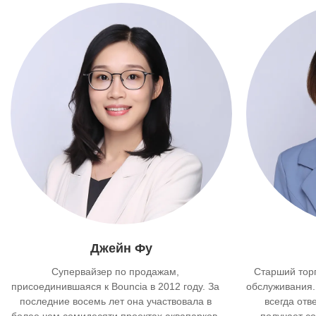
Джейн Фу
Супервайзер по продажам,
Старший торг
присоединившаяся к Bouncia в 2012 году. За
обслуживания.
последние восемь лет она участвовала в
всегда отв
более чем семидесяти проектах аквапарков.
получает с