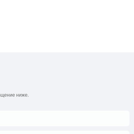
И
бщение ниже.