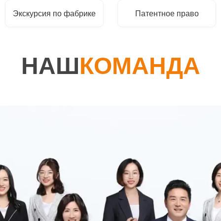
Экскурсия по фабрике
Патентное право
НАШ
КОМАНДА