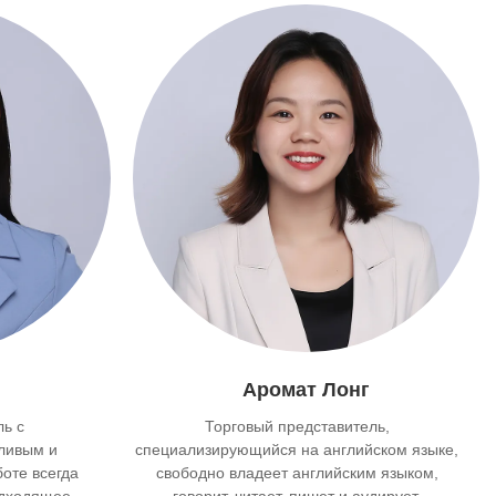
Аромат Лонг
ль с
Торговый представитель,
ливым и
специализирующийся на английском языке,
оте всегда
свободно владеет английским языком,
одходящее
говорит, читает, пишет и аудирует.