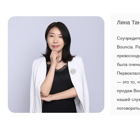
Лина Та
Соучредите
Bouncia. Р
превосход
была очень
Первоклас
— это то, 
продаж Bou
нашей служ
поговорить