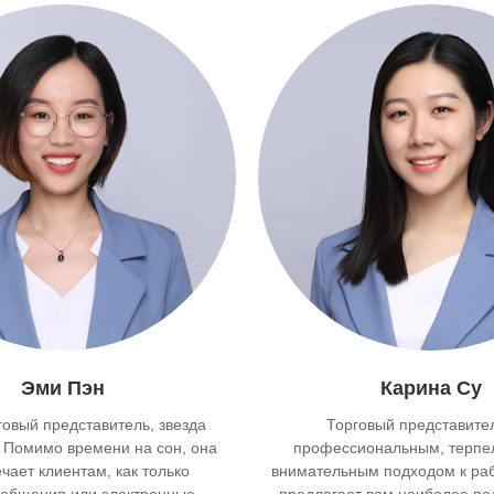
Эми Пэн
Карина Су
овый представитель, звезда
Торговый представите
 Помимо времени на сон, она
профессиональным, терпе
ечает клиентам, как только
внимательным подходом к раб
ообщения или электронные
предлагает вам наиболее п