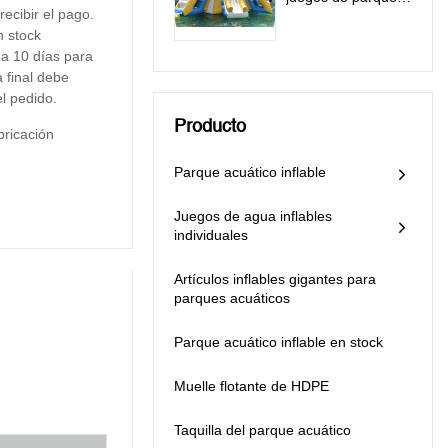
ecibir el pago.
acuático inflables
n stock
All In One Station -
a 10 días para
All In One Station
 final debe
el pedido.
Producto
bricación
Parque acuático inflable
Juegos de agua inflables
individuales
Artículos inflables gigantes para
parques acuáticos
Parque acuático inflable en stock
Muelle flotante de HDPE
Taquilla del parque acuático