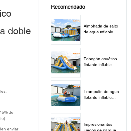
Recomendado
ico
Almohada de salto
ra doble
de agua inflable de
grado comercial
para el lago -
almohada de salto
Tobogán acuático
flotante inflable
Aqua Park -
Tobogán
les.
Trampolín de agua
flotante inflable
certificado por TUV
a la venta -
 (45% de
Trampolín
ío)
Impresionantes
den enviar
juegos de parque