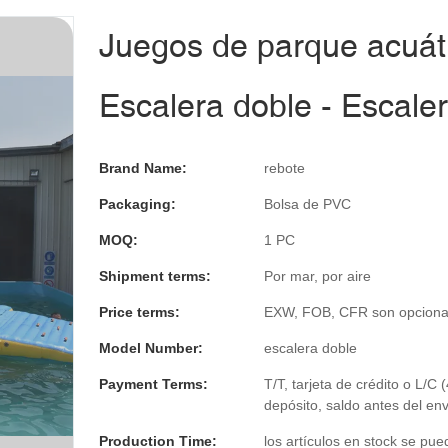
Juegos de parque acuát
Escalera doble - Escale
Brand Name:
rebote
Packaging:
Bolsa de PVC
MOQ:
1 PC
Shipment terms:
Por mar, por aire
Price terms:
EXW, FOB, CFR son opciona
Model Number:
escalera doble
Payment Terms:
T/T, tarjeta de crédito o L/C
depósito, saldo antes del env
Production Time:
los artículos en stock se pue