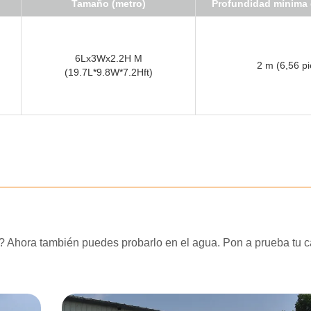
Tamaño (metro)
Profundidad mínima 
6Lx3Wx2.2H M
2 m (6,56 pi
(19.7L*9.8W*7.2Hft)
a? Ahora también puedes probarlo en el agua. Pon a prueba tu c