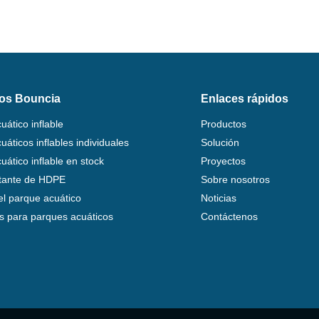
os Bouncia
Enlaces rápidos
uático inflable
Productos
áticos inflables individuales
Solución
uático inflable en stock
Proyectos
otante de HDPE
Sobre nosotros
del parque acuático
Noticias
s para parques acuáticos
Contáctenos