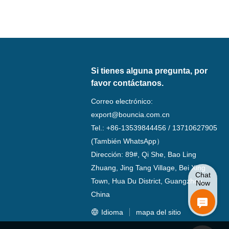
Si tienes alguna pregunta, por
favor contáctanos.
Correo electrónico:
export@bouncia.com.cn
Tel.: +86-13539844456 / 13710627905
(También WhatsApp）
Dirección: 89#, Qi She, Bao Ling
Zhuang, Jing Tang Village, Bei Xing
Chat
Town, Hua Du District, Guangzhou,
Now
China
Idioma
mapa del sitio