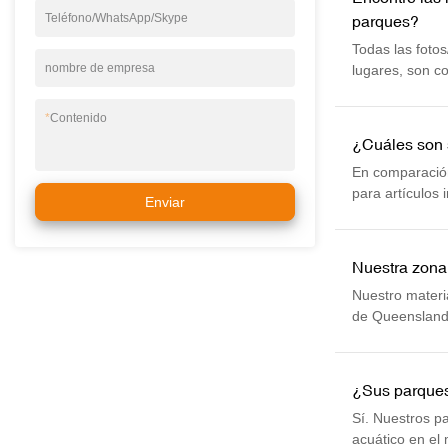
Teléfono/WhatsApp/Skype
parques?
Todas las foto
nombre de empresa
lugares, son c
*
Contenido
¿Cuáles son 
En comparación
para artículos 
Enviar
ventaja. Por lo
Nuestra zona 
Nuestro materia
de Queensland, 
¿Sus parques
Sí. Nuestros p
acuático en el