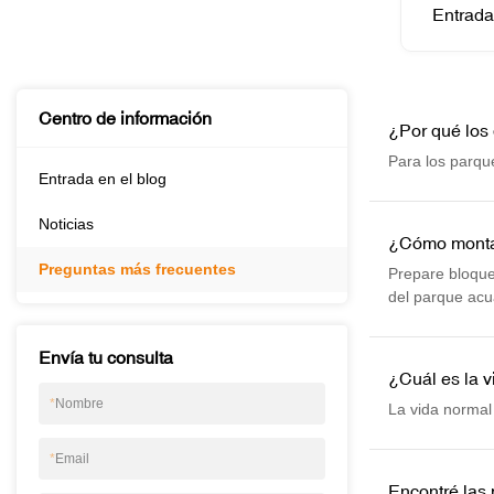
Entrada
Centro de información
¿Por qué los 
Para los parque
Entrada en el blog
Noticias
¿Cómo montar
Preguntas más frecuentes
Prepare bloque
del parque acuá
alfombra grande
colocará en la
Envía tu consulta
¿Cuál es la v
*
Nombre
La vida normal
*
Email
Encontré las 