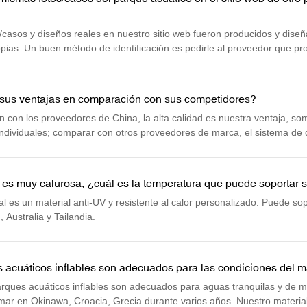
s/casos y diseños reales en nuestro sitio web fueron producidos y dis
opias. Un buen método de identificación es pedirle al proveedor que pr
sus ventajas en comparación con sus competidores?
 con los proveedores de China, la alta calidad es nuestra ventaja, so
individuales; comparar con otros proveedores de marca, el sistema de d
 tanto, nuestra solución de parque acuático flotante es la más rentable
es muy calurosa, ¿cuál es la temperatura que puede soportar s
l es un material anti-UV y resistente al calor personalizado. Puede so
Australia y Tailandia.
 acuáticos inflables son adecuados para las condiciones del m
arques acuáticos inflables son adecuados para aguas tranquilas y de 
 mar en Okinawa, Croacia, Grecia durante varios años. Nuestro material