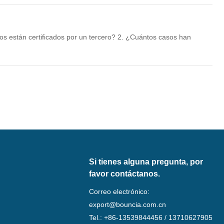
os están certificados por un tercero? 2. ¿Cuántos casos han
Si tienes alguna pregunta, por
favor contáctanos.
Correo electrónico:
export@bouncia.com.cn
Tel.: +86-13539844456 / 13710627905