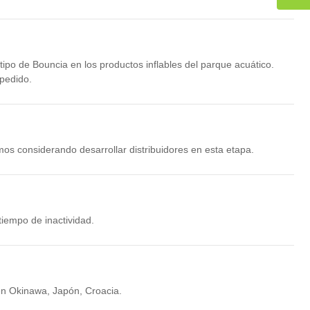
ormentas. Varios de nuestros clientes nos dijeron que
s del parque acuático.
ipo de Bouncia en los productos inflables del parque acuático.
 pedido.
amos considerando desarrollar distribuidores en esta etapa.
tiempo de inactividad.
en Okinawa, Japón, Croacia.