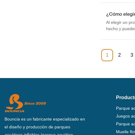
¿Cómo elegir
Al elegir un p
hecho y pueden
1
2
3
Product
Parque ac
Juegos acu
Bouncia es un fabricante especializado en
Parque ac
el diseño y producción de parques
Muelle fl
acuáticos inflables (parque acuático