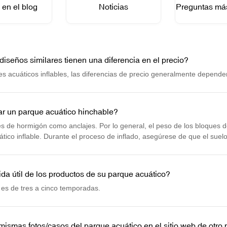
 en el blog
Noticias
Preguntas más
diseños similares tienen una diferencia en el precio?
s acuáticos inflables, las diferencias de precio generalmente dependen
 un parque acuático hinchable?
s de hormigón como anclajes. Por lo general, el peso de los bloques 
tico inflable. Durante el proceso de inflado, asegúrese de que el suelo
 debajo de los inflables para protegerlos. Después de inflar, moverá l
 ubicación adecuada de acuerdo con el diseño.
ida útil de los productos de su parque acuático?
 es de tres a cinco temporadas.
mismas fotos/casos del parque acuático en el sitio web de otro 