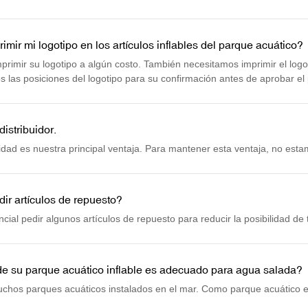
ión hacen que todo el parque acuático sea muy estable incluso en las t
s tormentas con vientos de más de 55 mph y sin daños en los elemento
mir mi logotipo en los artículos inflables del parque acuático?
rimir su logotipo a algún costo. También necesitamos imprimir el logot
 las posiciones del logotipo para su confirmación antes de aprobar el
distribuidor.
lidad es nuestra principal ventaja. Para mantener esta ventaja, no est
ir artículos de repuesto?
cial pedir algunos artículos de repuesto para reducir la posibilidad de 
de su parque acuático inflable es adecuado para agua salada?
chos parques acuáticos instalados en el mar. Como parque acuático 