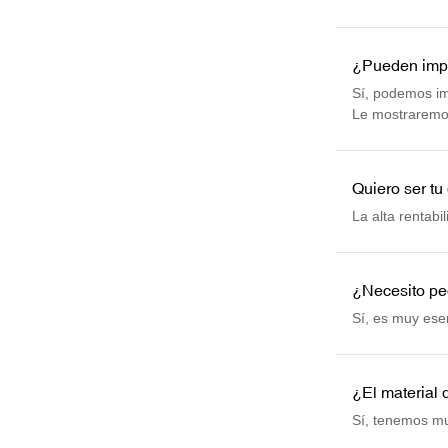
de doble conex
enfrentaron la
¿Pueden impri
Sí, podemos imp
Le mostraremos
Quiero ser tu 
La alta rentabi
¿Necesito ped
Sí, es muy esen
¿El material 
Sí, tenemos mu