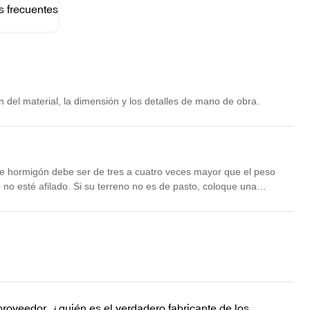
 frecuentes
 del material, la dimensión y los detalles de mano de obra.
de hormigón debe ser de tres a cuatro veces mayor que el peso
 no esté afilado. Si su terreno no es de pasto, coloque una
os elementos inflables del parque acuático al agua y los
proveedor, ¿quién es el verdadero fabricante de los