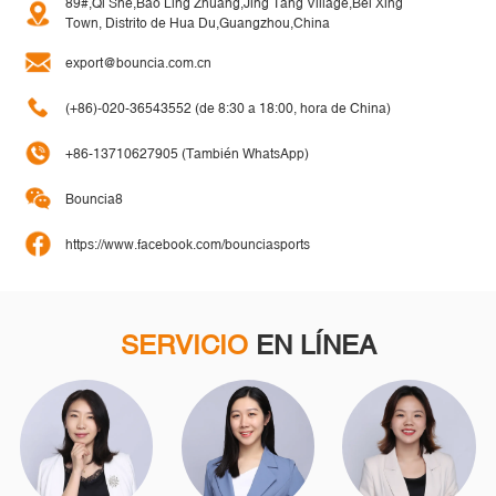
89#,Qi She,Bao Ling Zhuang,Jing Tang Village,Bei Xing
Town, Distrito de Hua Du,Guangzhou,China
export@bouncia.com.cn
(+86)-020-36543552 (de 8:30 a 18:00, hora de China)
+86-13710627905 (También WhatsApp)
Bouncia8
https://www.facebook.com/bounciasports
SERVICIO
EN LÍNEA