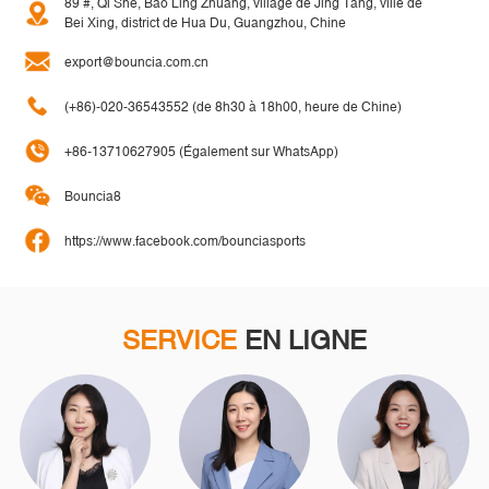
89 #, Qi She, Bao Ling Zhuang, village de Jing Tang, ville de
Bei Xing, district de Hua Du, Guangzhou, Chine
export@bouncia.com.cn
(+86)-020-36543552 (de 8h30 à 18h00, heure de Chine)
+86-13710627905 (Également sur WhatsApp)
Bouncia8
https://www.facebook.com/bounciasports
SERVICE
EN LIGNE