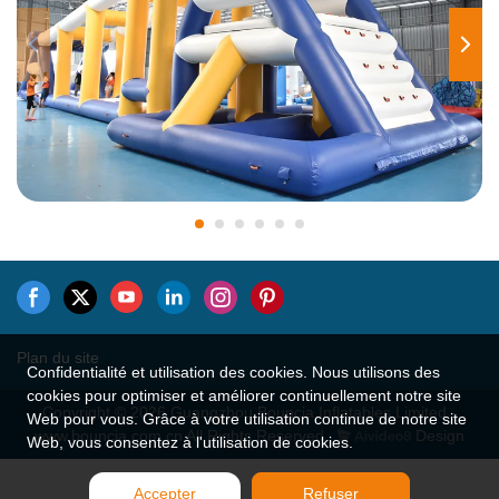
Plan du site
Confidentialité et utilisation des cookies. Nous utilisons des
cookies pour optimiser et améliorer continuellement notre site
Copyright © 2026 Guangzhou Bouncia Inflatables Limited -
Web pour vous. Grâce à votre utilisation continue de notre site
www.bouncia.com.cn All Rights Reserved.
Design
Web, vous consentez à l'utilisation de cookies.
Accepter
Refuser