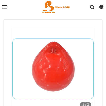
1
/
3