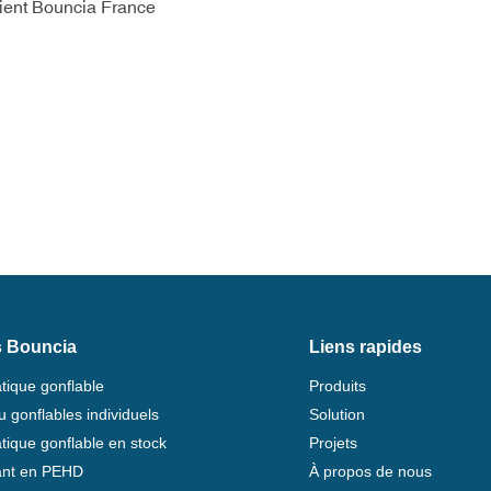
lient Bouncia France
s Bouncia
Liens rapides
tique gonflable
Produits
u gonflables individuels
Solution
tique gonflable en stock
Projets
tant en PEHD
À propos de nous