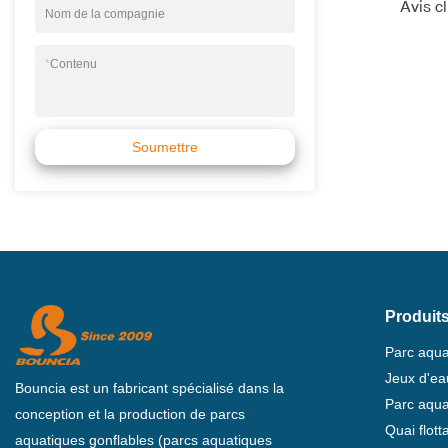
Avis c
Nom de la compagnie
*
Contenu
Soumettre
Produit
Parc aqua
Jeux d'ea
Bouncia est un fabricant spécialisé dans la
Parc aqua
conception et la production de parcs
Quai flot
aquatiques gonflables (parcs aquatiques