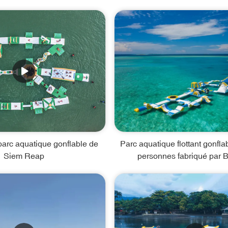
parc aquatique gonflable de
Parc aquatique flottant gonfla
Siem Reap
personnes fabriqué par 