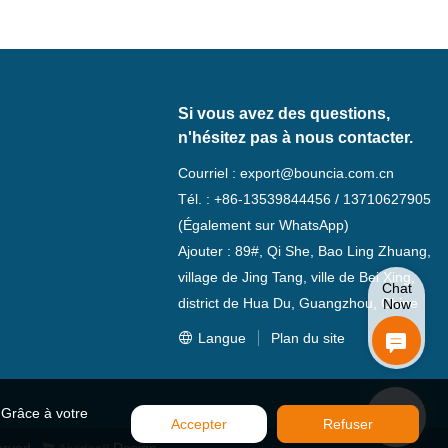
Si vous avez des questions,
n'hésitez pas à nous contacter.
Courriel :
export@bouncia.com.cn
Tél. : +86-13539844456 / 13710627905
(Également sur WhatsApp)
Ajouter : 89#, Qi She, Bao Ling Zhuang,
village de Jing Tang, ville de Bei Xing,
Chat
district de Hua Du, Guangzhou, Chine
Now
Langue
Plan du site
. Grâce à votre
Accepter
Refuser