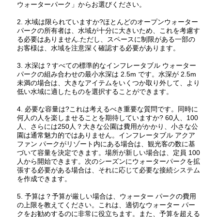
ウォーターパーク」からお選びください。
2. 水域は限られていますか?ほとんどのオープンウォーター
パークの所有者は、水域が十分に大きいため、これを考慮す
る必要はありません.ただし、スペースに制限がある一部の
お客様は、水域を注意深く確認する必要があります。
3. 水深は？すべての標準的なインフレータブル ウォーター
パークの組み合わせの最小水深は 2.5m です。水深が 2.5m
未満の場合は、大きなアイテムをいくつか取り外して、より
低い水域に適したものを選択することができます。
4. 必要な容量は?これは考えるべき重要な質問です。同時に
何人の人を楽しませることを期待していますか? 60人、100
人、さらには250人？大きな公園は費用がかかり、小さな公
園は通常魅力的ではありません。インフレータブル アクア
ファン パークがリゾート内にある場合は、観光客の数に基
づいて容量を決定できます。場所が新しい場合は、定員 100
人から開始できます。次のシーズンにウォーターパークを拡
張する必要がある場合は、それに応じて必要な接続システム
を作成できます。
5. 予算は？予算が厳しい場合は、ウォーター パークの費用
の上限を教えてください。これは、適切なウォーター パー
クをお勧めするのに非常に役立ちます。また、予算を超える