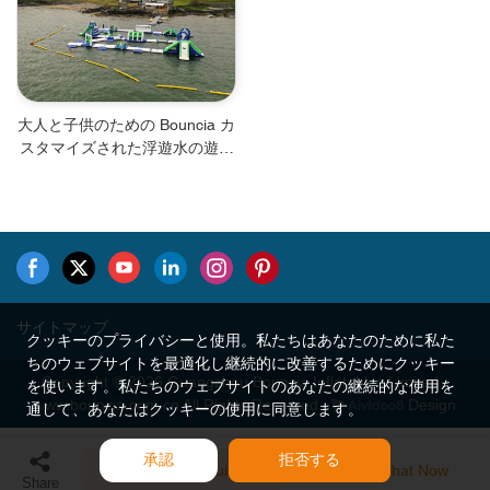
大人と子供のための Bouncia カ
スタマイズされた浮遊水の遊び
場の障害物
サイトマップ
クッキーのプライバシーと使用。私たちはあなたのために私た
ちのウェブサイトを最適化し継続的に改善するためにクッキー
Copyright © 2026 Guangzhou Bouncia Inflatables Limited -
を使います。私たちのウェブサイトのあなたの継続的な使用を
www.bouncia.com.cn All Rights Reserved.
Design
通して、あなたはクッキーの使用に同意します。
承認
拒否する
Send Inquiry
Chat Now
Share