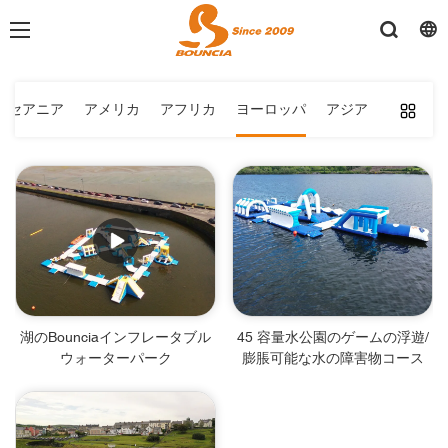
オセアニア
アメリカ
アフリカ
ヨーロッパ
アジア
湖のBounciaインフレータブル
45 容量水公園のゲームの浮遊/
ウォーターパーク
膨脹可能な水の障害物コース