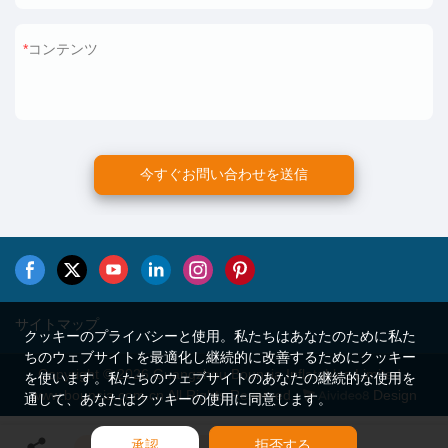
コンテンツ
今すぐお問い合わせを送信
サイトマップ
クッキーのプライバシーと使用。私たちはあなたのために私た
ちのウェブサイトを最適化し継続的に改善するためにクッキー
Copyright © 2026 Guangzhou Bouncia Inflatables Limited -
を使います。私たちのウェブサイトのあなたの継続的な使用を
www.bouncia.com.cn All Rights Reserved.
Design
通して、あなたはクッキーの使用に同意します。
承認
拒否する