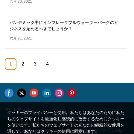
六月 30, 2021
パンデミック中にインフレータブルウォーターパークのビ
ジネスを始めるべきでしょうか？
六月 21, 2021
1
2
3
4
サイトマップ
クッキーのプライバシーと使用。私たちはあなたのために私た
ちのウェブサイトを最適化し継続的に改善するためにクッキー
Copyright © 2026 Guangzhou Bouncia Inflatables Limited -
を使います。私たちのウェブサイトのあなたの継続的な使用を
www.bouncia.com.cn All Rights Reserved.
Design
通して、あなたはクッキーの使用に同意します。