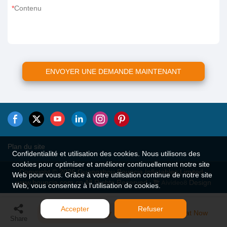
Contenu
ENVOYER UNE DEMANDE MAINTENANT
Plan du site
Confidentialité et utilisation des cookies. Nous utilisons des
cookies pour optimiser et améliorer continuellement notre site
Copyright © 2026 Guangzhou Bouncia Inflatables Limited -
Web pour vous. Grâce à votre utilisation continue de notre site
www.bouncia.com.cn All Rights Reserved.
Design
Web, vous consentez à l'utilisation de cookies.
Accepter
Refuser
Send Inquiry
Chat Now
Share